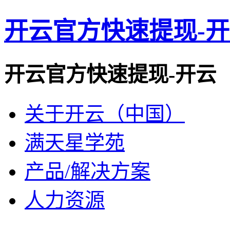
开云官方快速提现-
开云官方快速提现-开云（
关于开云（中国）
满天星学苑
产品/解决方案
人力资源