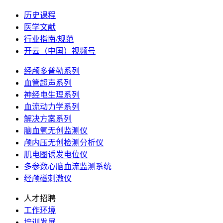
历史课程
医学文献
行业指南/规范
开云（中国）视频号
经颅多普勒系列
血管超声系列
神经电生理系列
血流动力学系列
解决方案系列
脑血氧无创监测仪
颅内压无创检测分析仪
肌电图诱发电位仪
多参数心脑血流监测系统
经颅磁刺激仪
人才招聘
工作环境
培训发展